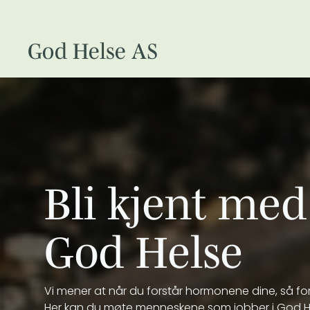
God Helse AS
Bli kjent med 
God Helse
Vi mener at når du forstår hormonene dine, så fo
Her kan du møte menneskene som jobber i God He