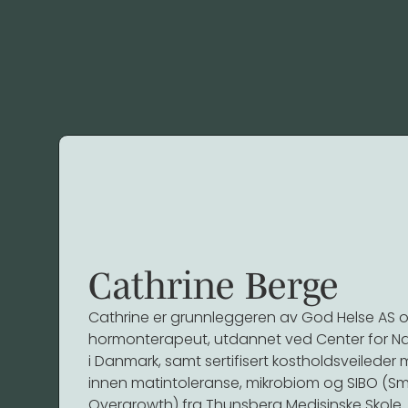
Cathrine Berge
Cathrine er grunnleggeren av God Helse AS og 
hormonterapeut, utdannet ved Center for Na
i Danmark, samt sertifisert kostholdsveileder
innen matintoleranse, mikrobiom og SIBO (Smal
Overgrowth) fra Thunsberg Medisinske Skole.