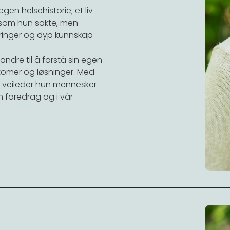
n helsehistorie; et liv
som hun sakte, men
dringer og dyp kunnskap
andre til å forstå sin egen
tomer og løsninger. Med
e, veileder hun mennesker
m foredrag og i vår