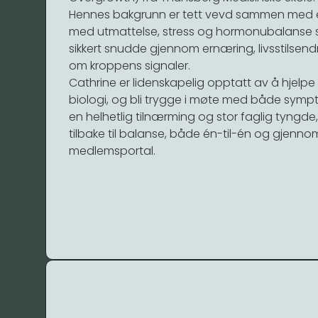
Hennes bakgrunn er tett vevd sammen med ege
med utmattelse, stress og hormonubalanse 
sikkert snudde gjennom ernæring, livsstilsen
om kroppens signaler.
Cathrine er lidenskapelig opptatt av å hjelpe 
biologi, og bli trygge i møte med både symp
en helhetlig tilnærming og stor faglig tyngd
tilbake til balanse, både én-til-én og gjenno
medlemsportal.