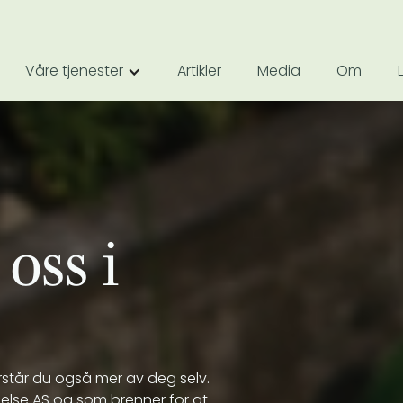
Våre tjenester
Artikler
Media
Om
oss i
rstår du også mer av deg selv.
lse AS og som brenner for at