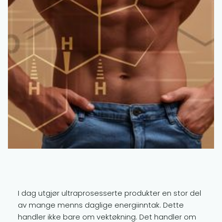
I dag utgjør ultraprosesserte produkter en stor del
av mange menns daglige energiinntak. Dette
handler ikke bare om vektøkning. Det handler om