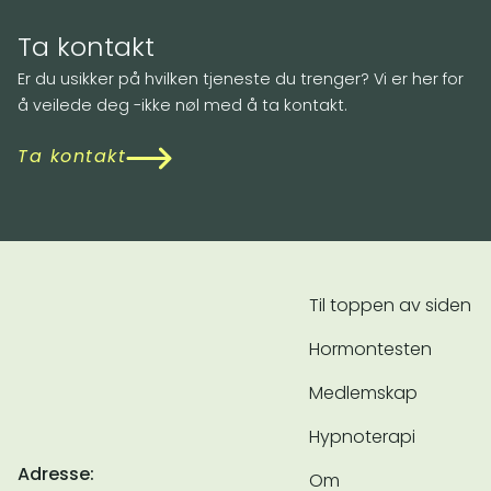
Ta kontakt
Er du usikker på hvilken tjeneste du trenger? Vi er her for
å veilede deg -ikke nøl med å ta kontakt.
Ta kontakt
Til toppen av siden
Hormontesten
Medlemskap
Hypnoterapi
Adresse:
Om