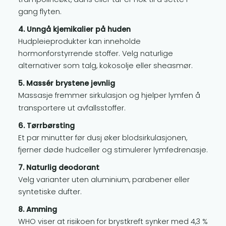
trampolineøkt, dans eller tur er nok til å sette i
gang flyten.
4. Unngå kjemikalier på huden
Hudpleieprodukter kan inneholde
hormonforstyrrende stoffer. Velg naturlige
alternativer som talg, kokosolje eller sheasmør.
5. Massér brystene jevnlig
Massasje fremmer sirkulasjon og hjelper lymfen å
transportere ut avfallsstoffer.
6. Tørrbørsting
Et par minutter før dusj øker blodsirkulasjonen,
fjerner døde hudceller og stimulerer lymfedrenasje.
7. Naturlig deodorant
Velg varianter uten aluminium, parabener eller
syntetiske dufter.
8. Amming
WHO viser at risikoen for brystkreft synker med 4,3 %