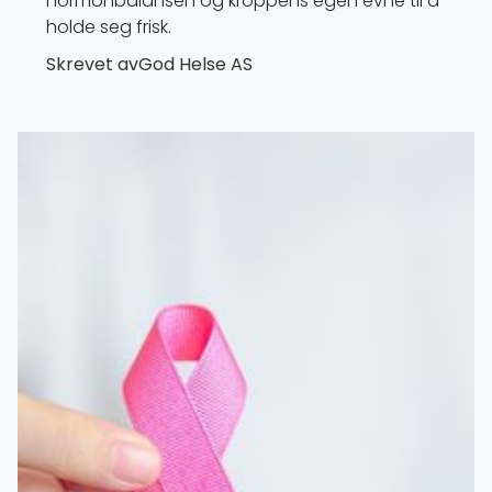
hormonbalansen og kroppens egen evne til å
holde seg frisk.
Skrevet av
God Helse AS